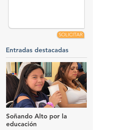
SOLICITAR
Entradas destacadas
Soñando Alto por la
GUADALAJAR
educación
FOCO DEL 