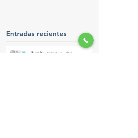
Entradas recientes
Puedes crear tu ‘aire
acondicionado’ ecológico, gratis
y sin usar electricidad
Brasileño crea filtro que evita
que las alcantarillas se tapen
Esta ciclovía está cubierta por
paneles solares y está en medio
de una autopista de 32 km