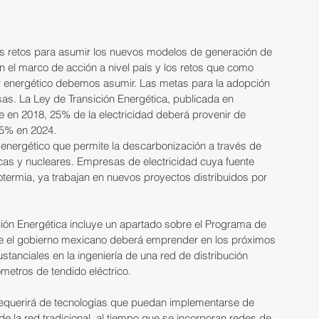
es retos para asumir los nuevos modelos de generación de 
on el marco de acción a nivel país y los retos que como 
or energético debemos asumir. Las metas para la adopción 
as. La Ley de Transición Energética, publicada en 
 en 2018, 25% de la electricidad deberá provenir de 
35% en 2024.
r energético que permite la descarbonización a través de 
icas y nucleares. Empresas de electricidad cuya fuente 
geotermia, ya trabajan en nuevos proyectos distribuidos por 
ición Energética incluye un apartado sobre el Programa de 
que el gobierno mexicano deberá emprender en los próximos 
tanciales en la ingeniería de una red de distribución 
metros de tendido eléctrico.
requerirá de tecnologías que puedan implementarse de 
de la red tradicional, al tiempo que se incorporan redes de 