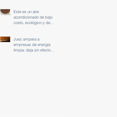
de una autopista de 32
km
Este es un aire
acondicionado de bajo
costo, ecológico y de
cero emisiones
Juez ampara a
empresas de energía
limpia; deja sin efecto
acuerdo del Cenace