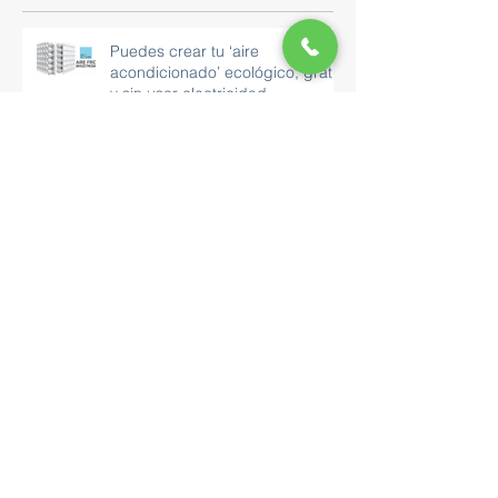
Puedes crear tu ‘aire
acondicionado’ ecológico, gratis
y sin usar electricidad
Brasileño crea filtro que evita
que las alcantarillas se tapen
Esta ciclovía está cubierta por
paneles solares y está en medio
de una autopista de 32 km
Este es un aire acondicionado
de bajo costo, ecológico y de
cero emisiones