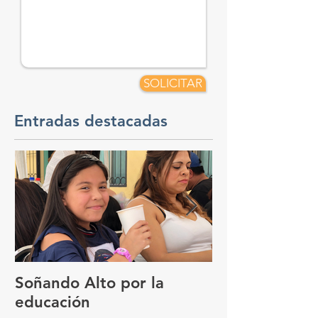
SOLICITAR
Entradas destacadas
Soñando Alto por la
GUADALAJAR
educación
FOCO DEL 