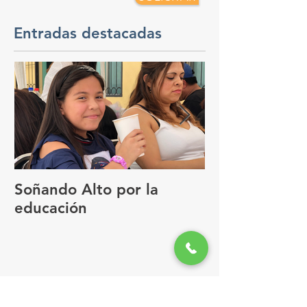
Entradas destacadas
Soñando Alto por la
GUADALAJAR
educación
FOCO DEL 
Entradas recientes