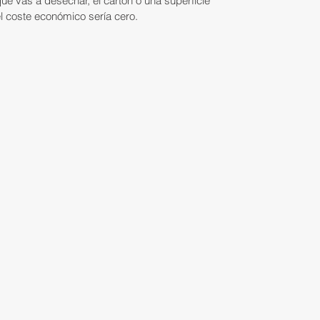
que vas a desechar, el cartón o una superficie 
 el coste económico sería cero.