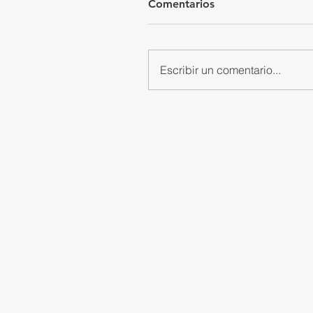
Comentarios
Escribir un comentario...
OFICINAS CENTRALES
Calle Volcán Paricutín #151
Fraccionamiento El Colli